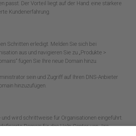
asst. Der Vorteil liegt auf der Hand: eine stärkere
erte Kundenerfahrung.
gen Schritten erledigt. Melden Sie sich bei
nisation aus und navigieren Sie zu „Produkte >
omains“ fügen Sie Ihre neue Domain hinzu.
ministrator sein und Zugriff auf Ihren DNS-Anbieter
omain hinzuzufügen.
 und wird schrittweise für Organisationen eingeführt.
definierte Domain für das Help-Center von Jira
ant, dieses Feature auch für andere Produkte