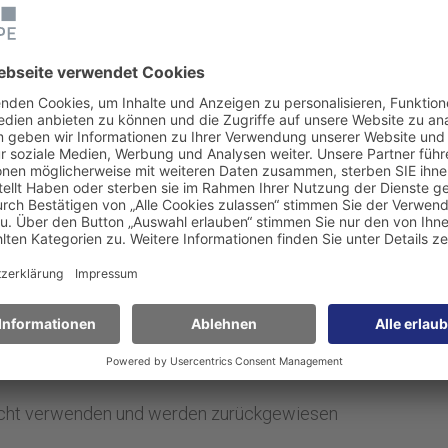
ksichtigen sollten. Beispielsweise kann die
e Apps und Integrationen haben, die das Help-
lp für Chat-basiertes Ticketing verwenden,
rdefinierte Domain hinzuzufügen, bis einige
SSL-Zertifikate zu beachten:
n gültiges Zertifikat vonnöten (wird von Atlassian
ber Amazon Web Services (AWS), Certificate Authority
 nicht verwenden und werden zurückgewiesen