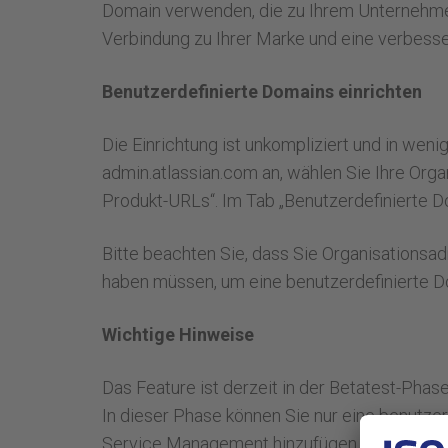
Domain verwenden, die zu Ihrem Unternehmen p
Verbindung zu Ihrer Marke und eine verbess
Benutzerdefinierte Domains einrichten
Die Einrichtung ist unkompliziert und in weni
admin.atlassian.com an, wählen Sie Ihre Orga
Produkt-URLs“. Im Tab „Benutzerdefinierte D
Bitte beachten Sie, dass Sie Organisationsad
haben müssen, um eine benutzerdefinierte D
Wichtige Hinweise
Das Feature ist derzeit in der Betatest-Phase
In dieser Phase können Sie nur eine benutzer
Service Management hinzufügen. Atlassian pl