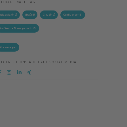
EITRÄGE NACH TAG
Atlassian
(19)
jira
(18)
Cloud
(17)
Confluence
(15)
Jira Service Management
(15)
Alle anzeigen
OLGEN SIE UNS AUCH AUF SOCIAL MEDIA