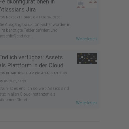
Feldkonfigurationen in
Atlassians Jira
VON
NORBERT HOPPE
ON
17.06.26, 08:00
Die Ausgangssituation Bisher wurden in
Jira benötigte Felder definiert und
anschließend den...
Weiterlesen
Endlich verfügbar: Assets
als Plattform in der Cloud
VON
REDAKTIONSTEAM ISO ATLASSIAN BLOG
ON
06.03.26, 14:23
Nun ist es endlich so weit: Assets sind
jetzt in allen Cloud-Instanzen als
Atlassian Cloud...
Weiterlesen